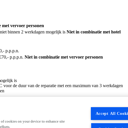
e met vervoer personen
e niet binnen 2 werkdagen mogelijk is
Niet in combinatie met hotel
- p.p.p.n.
70,- p.p.p.n.
Niet in combinatie met vervoer personen
ogelijk is
 C voor de duur van de reparatie met een maximum van 3 werkdagen
ten
ogelijk is
 C voor de duur van de reparatie met een maximum van 5 werkdagen
Accept All Cooki
ten
 of cookies on your device to enhance site
fforts.