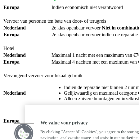
Europa
Indien economisch niet verantwoord
Vervoer van personen ten bate van door- of terugreis
Nederland
2e klas openbaar vervoer
Niet in combinati
Europa
2e klas openbaar vervoer indien de reparati
Hotel
Nederland
Maximaal 1 nacht met een maximum van €70,
Europa
Maximaal 4 nachten met een maximum van €
Vervangend vervoer voor lokaal gebruik
Indien de reparatie niet binnen 2 uur m
Nederland
Gelijkwaardig en maximaal categorie
Alleen zuivere huurdagen en inzetkos
Indien de reparatie niet dezelfde dag m
Europa
Gelijkwaardig en maximaal categorie
We value your privacy
Alleen zuivere huurdagen en inzetkos
By clicking “Accept All Cookies”, you agree to the storing
navigation, analyze site usage, and assist in our marketing e