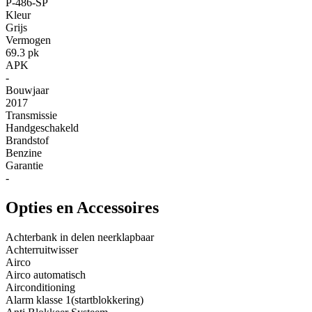
P-486-SP
Kleur
Grijs
Vermogen
69.3 pk
APK
-
Bouwjaar
2017
Transmissie
Handgeschakeld
Brandstof
Benzine
Garantie
-
Opties en Accessoires
Achterbank in delen neerklapbaar
Achterruitwisser
Airco
Airco automatisch
Airconditioning
Alarm klasse 1(startblokkering)