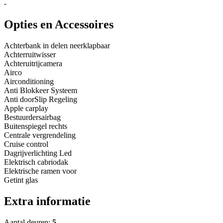
-
Opties en Accessoires
Achterbank in delen neerklapbaar
Achterruitwisser
Achteruitrijcamera
Airco
Airconditioning
Anti Blokkeer Systeem
Anti doorSlip Regeling
Apple carplay
Bestuurdersairbag
Buitenspiegel rechts
Centrale vergrendeling
Cruise control
Dagrijverlichting Led
Elektrisch cabriodak
Elektrische ramen voor
Getint glas
Extra informatie
Aantal deuren:
5