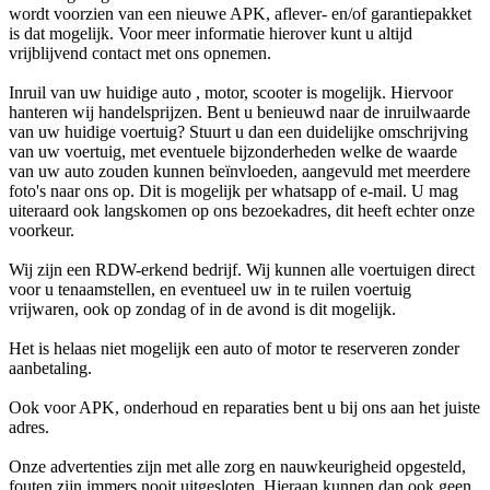
wordt voorzien van een nieuwe APK, aflever- en/of garantiepakket
is dat mogelijk. Voor meer informatie hierover kunt u altijd
vrijblijvend contact met ons opnemen.
Inruil van uw huidige auto , motor, scooter is mogelijk. Hiervoor
hanteren wij handelsprijzen. Bent u benieuwd naar de inruilwaarde
van uw huidige voertuig? Stuurt u dan een duidelijke omschrijving
van uw voertuig, met eventuele bijzonderheden welke de waarde
van uw auto zouden kunnen beïnvloeden, aangevuld met meerdere
foto's naar ons op. Dit is mogelijk per whatsapp of e-mail. U mag
uiteraard ook langskomen op ons bezoekadres, dit heeft echter onze
voorkeur.
Wij zijn een RDW-erkend bedrijf. Wij kunnen alle voertuigen direct
voor u tenaamstellen, en eventueel uw in te ruilen voertuig
vrijwaren, ook op zondag of in de avond is dit mogelijk.
Het is helaas niet mogelijk een auto of motor te reserveren zonder
aanbetaling.
Ook voor APK, onderhoud en reparaties bent u bij ons aan het juiste
adres.
Onze advertenties zijn met alle zorg en nauwkeurigheid opgesteld,
fouten zijn immers nooit uitgesloten. Hieraan kunnen dan ook geen