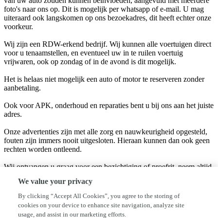
van uw auto zouden kunnen beïnvloeden, aangevuld met meerdere
foto's naar ons op. Dit is mogelijk per whatsapp of e-mail. U mag
uiteraard ook langskomen op ons bezoekadres, dit heeft echter onze
voorkeur.
Wij zijn een RDW-erkend bedrijf. Wij kunnen alle voertuigen direct
voor u tenaamstellen, en eventueel uw in te ruilen voertuig
vrijwaren, ook op zondag of in de avond is dit mogelijk.
Het is helaas niet mogelijk een auto of motor te reserveren zonder
aanbetaling.
Ook voor APK, onderhoud en reparaties bent u bij ons aan het juiste
adres.
Onze advertenties zijn met alle zorg en nauwkeurigheid opgesteld,
fouten zijn immers nooit uitgesloten. Hieraan kunnen dan ook geen
rechten worden ontleend.
Wij ontvangen u graag voor een bezichtiging of proefrit, neem altijd
voor vertrek telefonisch contact op via onderstaande
We value your privacy
contactgegevens, dit om eventuele teleurstellingen te voorkomen.
By clicking “Accept All Cookies”, you agree to the storing of
Met vriendelijke groet,
cookies on your device to enhance site navigation, analyze site
usage, and assist in our marketing efforts.