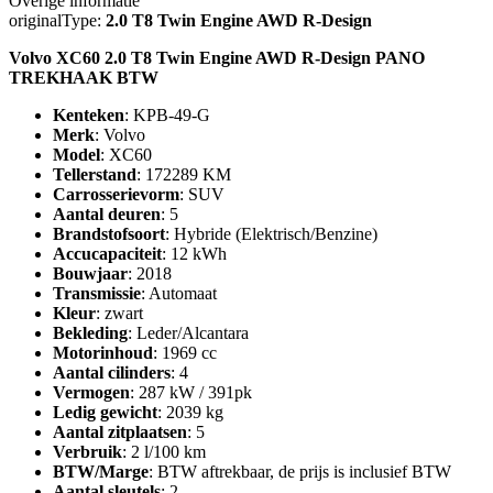
Overige informatie
originalType:
2.0 T8 Twin Engine AWD R-Design
Volvo XC60 2.0 T8 Twin Engine AWD R-Design PANO
TREKHAAK BTW
Kenteken
: KPB-49-G
Merk
: Volvo
Model
: XC60
Tellerstand
: 172289 KM
Carrosserievorm
: SUV
Aantal deuren
: 5
Brandstofsoort
: Hybride (Elektrisch/Benzine)
Accucapaciteit
: 12 kWh
Bouwjaar
: 2018
Transmissie
: Automaat
Kleur
: zwart
Bekleding
: Leder/Alcantara
Motorinhoud
: 1969 cc
Aantal cilinders
: 4
Vermogen
: 287 kW / 391pk
Ledig gewicht
: 2039 kg
Aantal zitplaatsen
: 5
Verbruik
: 2 l/100 km
BTW/Marge
: BTW aftrekbaar, de prijs is inclusief BTW
Aantal sleutels
: 2