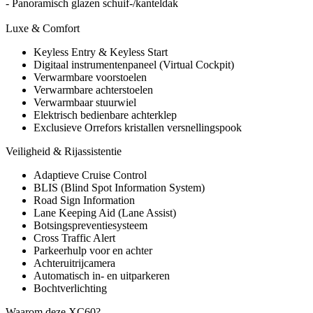
- Panoramisch glazen schuif-/kanteldak
Luxe & Comfort
Keyless Entry & Keyless Start
Digitaal instrumentenpaneel (Virtual Cockpit)
Verwarmbare voorstoelen
Verwarmbare achterstoelen
Verwarmbaar stuurwiel
Elektrisch bedienbare achterklep
Exclusieve Orrefors kristallen versnellingspook
Veiligheid & Rijassistentie
Adaptieve Cruise Control
BLIS (Blind Spot Information System)
Road Sign Information
Lane Keeping Aid (Lane Assist)
Botsingspreventiesysteem
Cross Traffic Alert
Parkeerhulp voor en achter
Achteruitrijcamera
Automatisch in- en uitparkeren
Bochtverlichting
Waarom deze XC60?