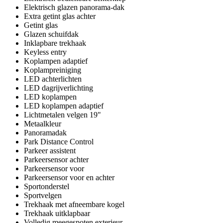
Elektrisch glazen panorama-dak
Extra getint glas achter
Getint glas
Glazen schuifdak
Inklapbare trekhaak
Keyless entry
Koplampen adaptief
Koplampreiniging
LED achterlichten
LED dagrijverlichting
LED koplampen
LED koplampen adaptief
Lichtmetalen velgen 19"
Metaalkleur
Panoramadak
Park Distance Control
Parkeer assistent
Parkeersensor achter
Parkeersensor voor
Parkeersensor voor en achter
Sportonderstel
Sportvelgen
Trekhaak met afneembare kogel
Trekhaak uitklapbaar
Volledig meegespoten exterieur