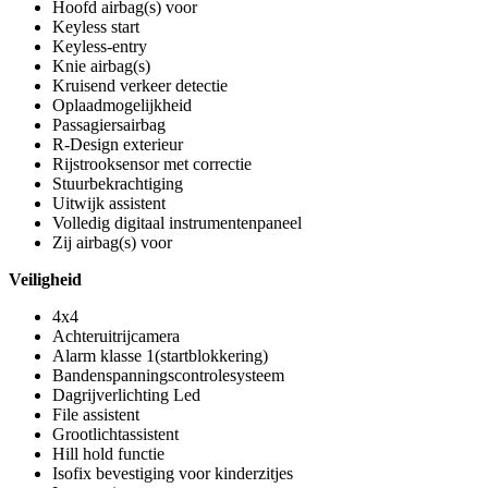
Hoofd airbag(s) voor
Keyless start
Keyless-entry
Knie airbag(s)
Kruisend verkeer detectie
Oplaadmogelijkheid
Passagiersairbag
R-Design exterieur
Rijstrooksensor met correctie
Stuurbekrachtiging
Uitwijk assistent
Volledig digitaal instrumentenpaneel
Zij airbag(s) voor
Veiligheid
4x4
Achteruitrijcamera
Alarm klasse 1(startblokkering)
Bandenspanningscontrolesysteem
Dagrijverlichting Led
File assistent
Grootlichtassistent
Hill hold functie
Isofix bevestiging voor kinderzitjes