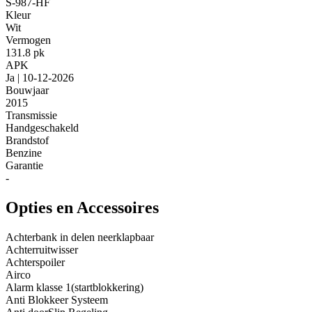
S-987-HF
Kleur
Wit
Vermogen
131.8 pk
APK
Ja | 10-12-2026
Bouwjaar
2015
Transmissie
Handgeschakeld
Brandstof
Benzine
Garantie
-
Opties en Accessoires
Achterbank in delen neerklapbaar
Achterruitwisser
Achterspoiler
Airco
Alarm klasse 1(startblokkering)
Anti Blokkeer Systeem