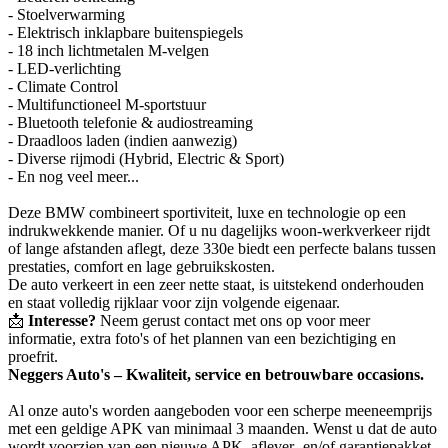
- Stoelverwarming
- Elektrisch inklapbare buitenspiegels
- 18 inch lichtmetalen M-velgen
- LED-verlichting
- Climate Control
- Multifunctioneel M-sportstuur
- Bluetooth telefonie & audiostreaming
- Draadloos laden (indien aanwezig)
- Diverse rijmodi (Hybrid, Electric & Sport)
- En nog veel meer...
Deze BMW combineert sportiviteit, luxe en technologie op een
indrukwekkende manier. Of u nu dagelijks woon-werkverkeer rijdt
of lange afstanden aflegt, deze 330e biedt een perfecte balans tussen
prestaties, comfort en lage gebruikskosten.
De auto verkeert in een zeer nette staat, is uitstekend onderhouden
en staat volledig rijklaar voor zijn volgende eigenaar.
📩
Interesse?
Neem gerust contact met ons op voor meer
informatie, extra foto's of het plannen van een bezichtiging en
proefrit.
Neggers Auto's – Kwaliteit, service en betrouwbare occasions.
Al onze auto's worden aangeboden voor een scherpe meeneemprijs
met een geldige APK van minimaal 3 maanden. Wenst u dat de auto
wordt voorzien van een nieuwe APK, aflever- en/of garantiepakket