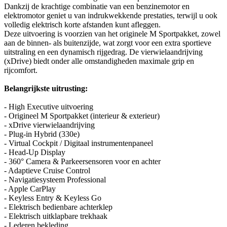
Dankzij de krachtige combinatie van een benzinemotor en
elektromotor geniet u van indrukwekkende prestaties, terwijl u ook
volledig elektrisch korte afstanden kunt afleggen.
Deze uitvoering is voorzien van het originele M Sportpakket, zowel
aan de binnen- als buitenzijde, wat zorgt voor een extra sportieve
uitstraling en een dynamisch rijgedrag. De vierwielaandrijving
(xDrive) biedt onder alle omstandigheden maximale grip en
rijcomfort.
Belangrijkste uitrusting:
- High Executive uitvoering
- Origineel M Sportpakket (interieur & exterieur)
- xDrive vierwielaandrijving
- Plug-in Hybrid (330e)
- Virtual Cockpit / Digitaal instrumentenpaneel
- Head-Up Display
- 360° Camera & Parkeersensoren voor en achter
- Adaptieve Cruise Control
- Navigatiesysteem Professional
- Apple CarPlay
- Keyless Entry & Keyless Go
- Elektrisch bedienbare achterklep
- Elektrisch uitklapbare trekhaak
- Lederen bekleding