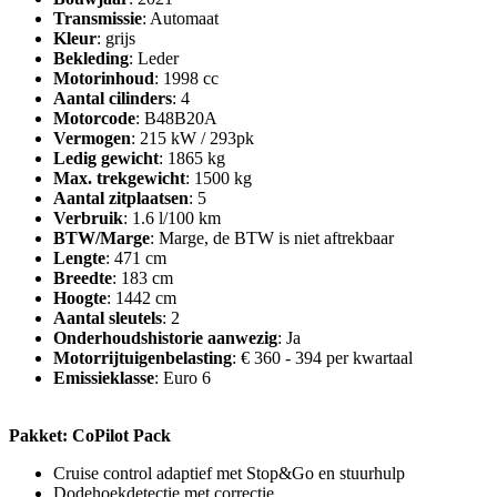
Transmissie
: Automaat
Kleur
: grijs
Bekleding
: Leder
Motorinhoud
: 1998 cc
Aantal cilinders
: 4
Motorcode
: B48B20A
Vermogen
: 215 kW / 293pk
Ledig gewicht
: 1865 kg
Max. trekgewicht
: 1500 kg
Aantal zitplaatsen
: 5
Verbruik
: 1.6 l/100 km
BTW/Marge
: Marge, de BTW is niet aftrekbaar
Lengte
: 471 cm
Breedte
: 183 cm
Hoogte
: 1442 cm
Aantal sleutels
: 2
Onderhoudshistorie aanwezig
: Ja
Motorrijtuigenbelasting
: € 360 - 394 per kwartaal
Emissieklasse
: Euro 6
Pakket: CoPilot Pack
Cruise control adaptief met Stop&Go en stuurhulp
Dodehoekdetectie met correctie