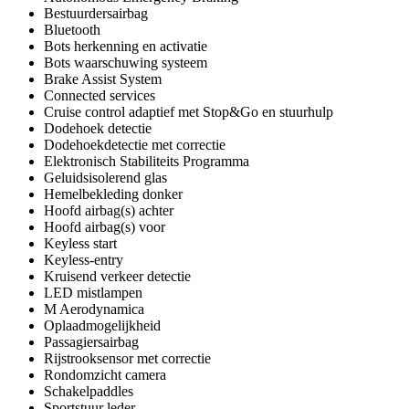
Bestuurdersairbag
Bluetooth
Bots herkenning en activatie
Bots waarschuwing systeem
Brake Assist System
Connected services
Cruise control adaptief met Stop&Go en stuurhulp
Dodehoek detectie
Dodehoekdetectie met correctie
Elektronisch Stabiliteits Programma
Geluidsisolerend glas
Hemelbekleding donker
Hoofd airbag(s) achter
Hoofd airbag(s) voor
Keyless start
Keyless-entry
Kruisend verkeer detectie
LED mistlampen
M Aerodynamica
Oplaadmogelijkheid
Passagiersairbag
Rijstrooksensor met correctie
Rondomzicht camera
Schakelpaddles
Sportstuur leder