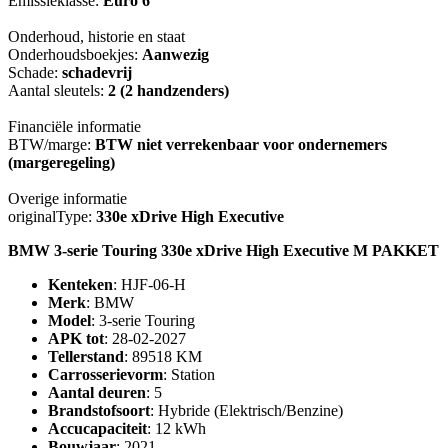
Emissieklasse:
Euro 6
Onderhoud, historie en staat
Onderhoudsboekjes:
Aanwezig
Schade:
schadevrij
Aantal sleutels:
2 (2 handzenders)
Financiële informatie
BTW/marge:
BTW niet verrekenbaar voor ondernemers
(margeregeling)
Overige informatie
originalType:
330e xDrive High Executive
BMW 3-serie Touring 330e xDrive High Executive M PAKKET
Kenteken
: HJF-06-H
Merk
: BMW
Model
: 3-serie Touring
APK tot
: 28-02-2027
Tellerstand
: 89518 KM
Carrosserievorm
: Station
Aantal deuren
: 5
Brandstofsoort
: Hybride (Elektrisch/Benzine)
Accucapaciteit
: 12 kWh
Bouwjaar
: 2021