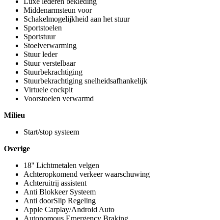
Luxe lederen bekleding
Middenarmsteun voor
Schakelmogelijkheid aan het stuur
Sportstoelen
Sportstuur
Stoelverwarming
Stuur leder
Stuur verstelbaar
Stuurbekrachtiging
Stuurbekrachtiging snelheidsafhankelijk
Virtuele cockpit
Voorstoelen verwarmd
Milieu
Start/stop systeem
Overige
18'' Lichtmetalen velgen
Achteropkomend verkeer waarschuwing
Achteruitrij assistent
Anti Blokkeer Systeem
Anti doorSlip Regeling
Apple Carplay/Android Auto
Autonomous Emergency Braking