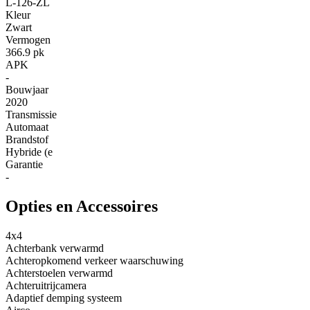
L-126-ZL
Kleur
Zwart
Vermogen
366.9 pk
APK
-
Bouwjaar
2020
Transmissie
Automaat
Brandstof
Hybride (e
Garantie
-
Opties en Accessoires
4x4
Achterbank verwarmd
Achteropkomend verkeer waarschuwing
Achterstoelen verwarmd
Achteruitrijcamera
Adaptief demping systeem